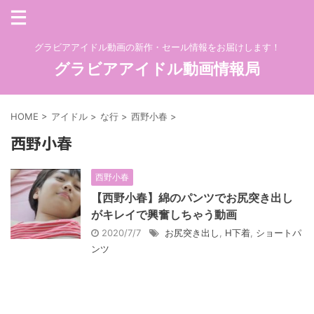
グラビアアイドル動画の新作・セール情報をお届けします！
グラビアアイドル動画情報局
HOME
>
アイドル
>
な行
>
西野小春
>
西野小春
西野小春
【西野小春】綿のパンツでお尻突き出し
がキレイで興奮しちゃう動画
2020/7/7
お尻突き出し
,
H下着
,
ショートパ
ンツ