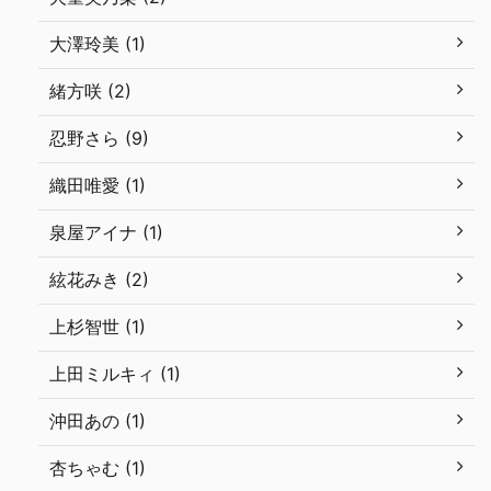
大澤玲美 (1)
緒方咲 (2)
忍野さら (9)
織田唯愛 (1)
泉屋アイナ (1)
絃花みき (2)
上杉智世 (1)
上田ミルキィ (1)
沖田あの (1)
杏ちゃむ (1)