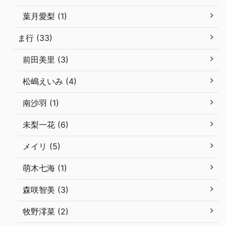
葉月愛梨 (1)
ま行 (33)
前田美里 (3)
松嶋えいみ (4)
南沙羽 (1)
未梨一花 (6)
メイリ (5)
萌木七海 (1)
森咲智美 (3)
牧野澪菜 (2)