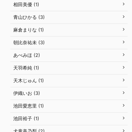
相田美優 (1)
青山ひかる (3)
麻倉まりな (1)
朝比奈祐未 (3)
あべみほ (2)
天羽希純 (1)
天木じゅん (1)
伊織いお (3)
池田愛恵里 (1)
池田裕子 (1)
犬童美乃梨 (2)